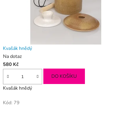
Kvašák hnědý
Na dotaz
580 Kč
DO KOŠÍKU
Kvašák hnědý
Kód:
79