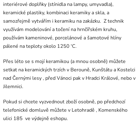
interiérové doplňky (stínidla na lampy, umyvadla),
keramické plastiky, kombinaci keramiky a skla, a
samozřejmě vytvářím i keramiku na zakázku. Z technik
využívám modelování a točení na hrnčířském kruhu,
používám kameninové, porcelánové a šamotové hlíny
pálené na teploty okolo 1250 'C.
Přes léto se s mojí keramikou (a mnou osobně) můžete
setkat na keramických trzích v Berouně, Kunštátu a Kostelci
nad Černými lesy , před Vánoci pak v Hradci Králové, nebo v
Jilemnici.
Pokud si chcete vyzvednout zboží osobně, po předchozí
telefonické domluvě můžete v Letohradě , Komenského
ulici 185 ve výdejně eshopu.