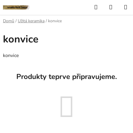
Přejít
Hledat
NÁKUP
na
KOŠÍK
obsah
Domů
/
Užitá keramika
/
konvice
konvice
konvice
Produkty teprve připravujeme.