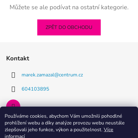
Můžete se ale podívat na ostatní kategorie.
ZPĚT DO OBCHODU
Z
á
Kontakt
p
a
marek.zamazal
@
centrum.cz
t
í
604103895
Používáme cookies, abychom Vám umožnili pohodlné
prohlížení webu a díky analýze provozu webu neustále
Facebook
zlepšovali jeho funkce, výkon a použitelnost.
Více
informací