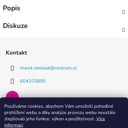
Popis
Diskuze
Z
á
Kontakt
p
a
marek.zamazal
@
centrum.cz
t
í
604103895
Používáme cookies, abychom Vám umožnili pohodlné
prohlížení webu a díky analýze provozu webu neustále
Facebook
zlepšovali jeho funkce, výkon a použitelnost.
Více
informací