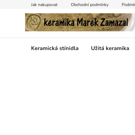
Přejít
Jak nakupovat
Obchodní podmínky
Podmín
na
obsah
Keramická stínidla
Užitá keramika
P
o
s
t
r
a
n
n
í