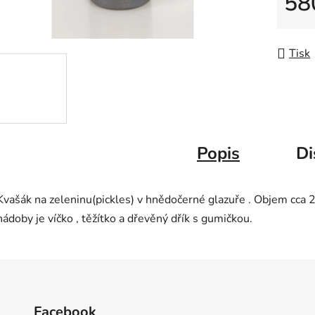
58
Měrná
Tisk
Popis
Di
Kvašák na zeleninu(pickles) v hnědočerné glazuře . Objem cca 
nádoby je víčko , těžítko a dřevěný dřík s gumičkou.
Facebook