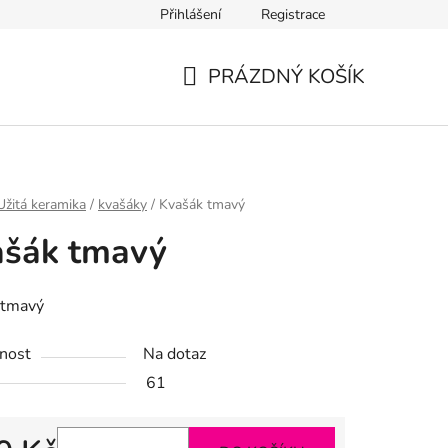
Přihlášení
Registrace
PRÁZDNÝ KOŠÍK
NÁKUPNÍ
KOŠÍK
Užitá keramika
/
kvašáky
/
Kvašák tmavý
ašák tmavý
 tmavý
nost
Na dotaz
61