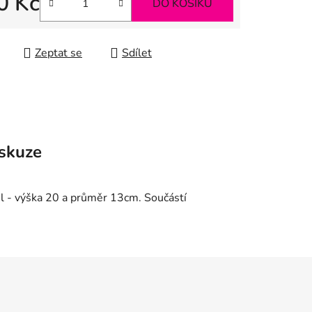
0 Kč
DO KOŠÍKU
 cena:
Zeptat se
Sdílet
skuze
2l - výška 20 a průměr 13cm. Součástí