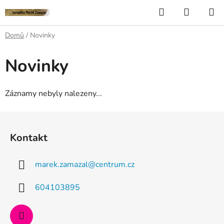
Přejít
Hledat
NÁKUP
na
KOŠÍK
obsah
Domů
/
Novinky
Novinky
Záznamy nebyly nalezeny...
Z
á
Kontakt
p
a
marek.zamazal
@
centrum.cz
t
í
604103895