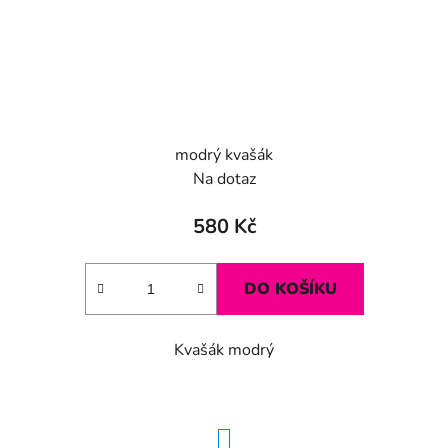
modrý kvašák
Na dotaz
580 Kč
DO KOŠÍKU
Kvašák modrý
S