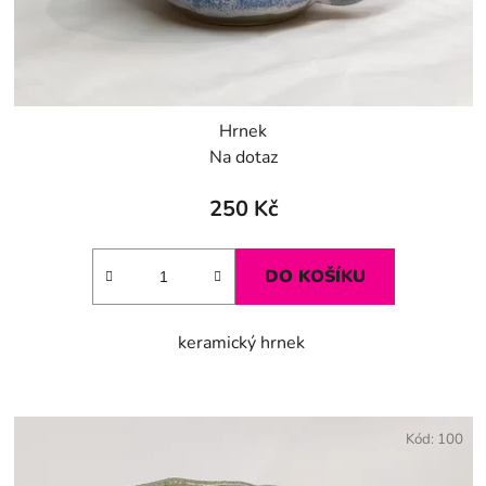
u
k
t
ů
Hrnek
Na dotaz
250 Kč
DO KOŠÍKU
keramický hrnek
Kód:
100