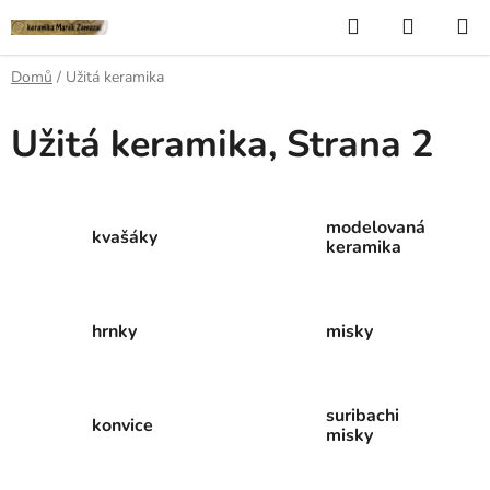
Přejít
Hledat
NÁKUP
na
KOŠÍK
obsah
Domů
/
Užitá keramika
Užitá keramika
, Strana 2
modelovaná
kvašáky
keramika
hrnky
misky
suribachi
konvice
misky