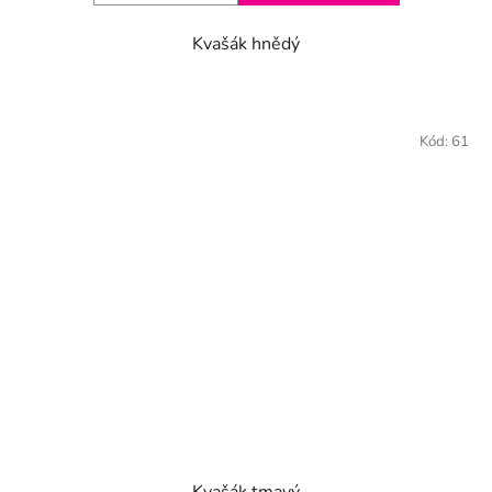
Kvašák hnědý
Kód:
61
Kvašák tmavý