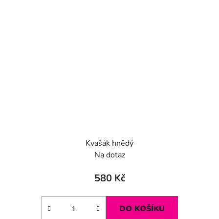
Kvašák hnědý
Na dotaz
580 Kč
DO KOŠÍKU